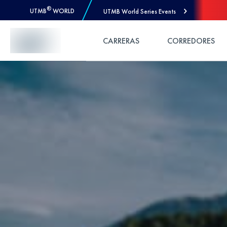
®
UTMB
WORLD
UTMB World Series Events
Skip to Content
CARRERAS
CORREDORES