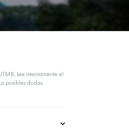
 UTMB. Lee atentamente el
us posibles dudas.