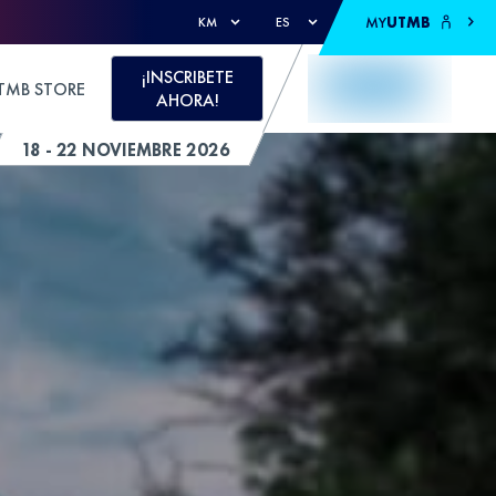
MY
UTMB
KM
ES
¡INSCRIBETE
TMB STORE
AHORA!
18 - 22 NOVIEMBRE 2026